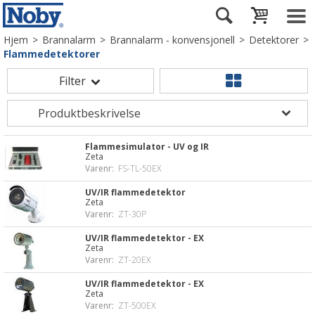
Hjem
>
Brannalarm
>
Brannalarm - konvensjonell
>
Detektorer
>
Flammedetektorer
Filter
Flammesimulator - UV og IR
Zeta
Varenr:
FS-TL-50EX
UV/IR flammedetektor
Zeta
Varenr:
ZT-30P
UV/IR flammedetektor - EX
Zeta
Varenr:
ZT-20EX
UV/IR flammedetektor - EX
Zeta
Varenr:
ZT-500EX