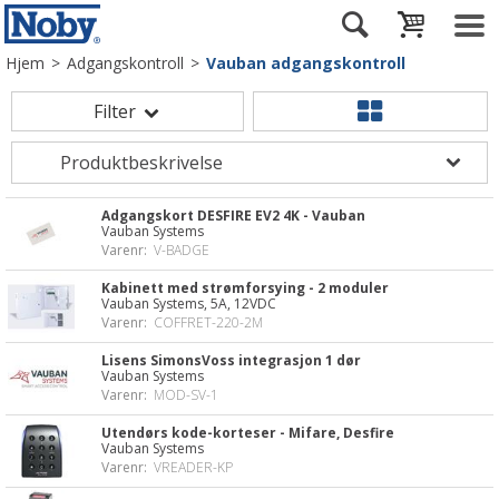
Hjem
>
Adgangskontroll
>
Vauban adgangskontroll
Filter
Adgangskort DESFIRE EV2 4K - Vauban
Vauban Systems
Varenr:
V-BADGE
Kabinett med strømforsying - 2 moduler
Vauban Systems, 5A, 12VDC
Varenr:
COFFRET-220-2M
Lisens SimonsVoss integrasjon 1 dør
Vauban Systems
Varenr:
MOD-SV-1
Utendørs kode-korteser - Mifare, Desfire
Vauban Systems
Varenr:
VREADER-KP