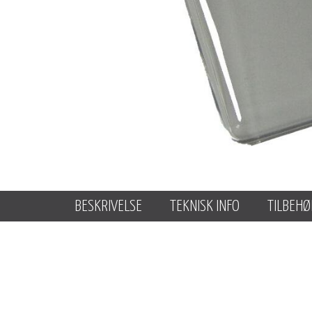
BESKRIVELSE
TEKNISK INFO
TILBEHØ