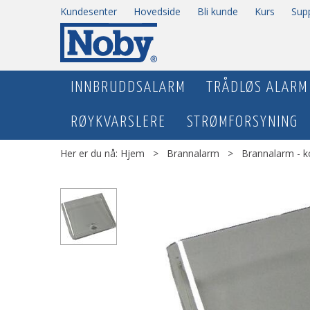
Kundesenter
Hovedside
Bli kunde
Kurs
Sup
INNBRUDDSALARM
TRÅDLØS ALARM
RØYKVARSLERE
STRØMFORSYNING
Her er du nå:
Hjem
>
Brannalarm
>
Brannalarm - k