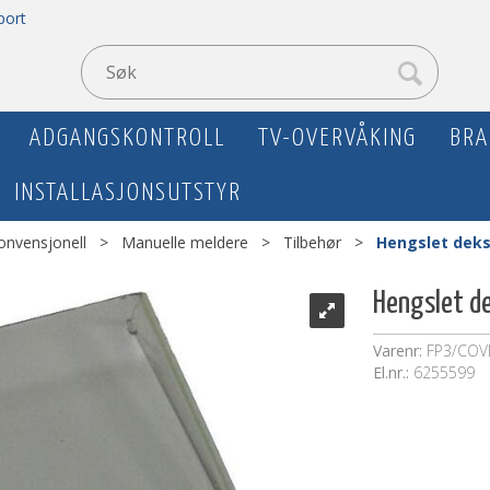
port
ADGANGSKONTROLL
TV-OVERVÅKING
BRA
INSTALLASJONSUTSTYR
onvensjonell
>
Manuelle meldere
>
Tilbehør
>
Hengslet dekse
Hengslet de
Varenr:
FP3/COV
El.nr.:
6255599