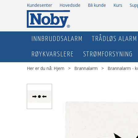
Kundesenter
Hovedside
Bli kunde
Kurs
Sup
INNBRUDDSALARM
TRÅDLØS ALARM
RØYKVARSLERE
STRØMFORSYNING
Her er du nå:
Hjem
>
Brannalarm
>
Brannalarm - k