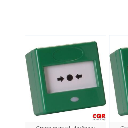
Grønn manuell døråpner
Gr