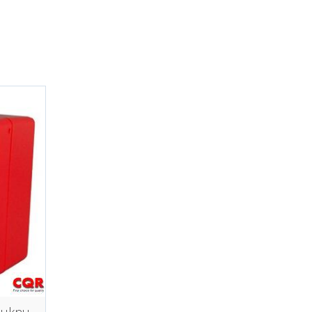
Manuell melder med LED, uknuselig glass