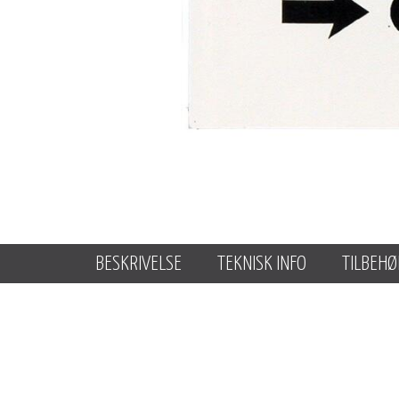
BESKRIVELSE
TEKNISK INFO
TILBEHØ