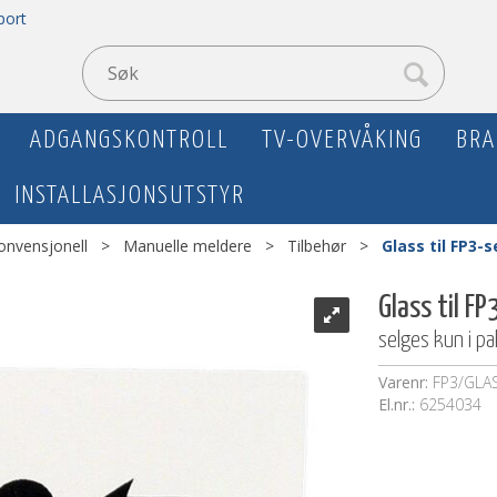
port
ADGANGSKONTROLL
TV-OVERVÅKING
BRA
INSTALLASJONSUTSTYR
onvensjonell
>
Manuelle meldere
>
Tilbehør
>
Glass til FP3-s
Glass til FP
selges kun i p
Varenr:
FP3/GLA
El.nr.:
6254034