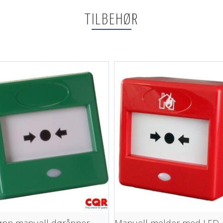
TILBEHØR
ønn manuell døråpner