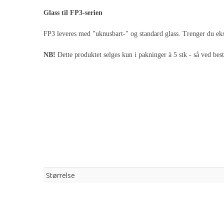
Glass til FP3-serien
FP3 leveres med "uknusbart-" og standard glass. Trenger du eks
NB!
Dette produktet selges kun i pakninger à 5 stk - så ved bes
Størrelse