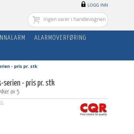
LOGG INN
Ingen varer i handlevognen
NNALARM
ALARMOVERFØRING
erien - pris pr. stk
3-serien - pris pr. stk
akker av 5
SS