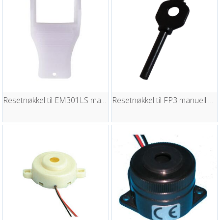
Resetnøkkel til EM301LS manuell døråpner
Resetnøkkel til FP3 manuell melder