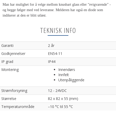
Man har mulighet for å velge mellom knusbart glass eller “evigvarende” -
og begge følger med ved leveranse. Melderen har også en diode som
indikerer at den er blitt utløst.
TEKNISK INFO
Garanti
2 år
Godkjennelser
EN54-11
IP grad
IP44
Montering
Innendørs
Innfelt
Utenpåliggende
Strømforsyning
12 - 24VDC
Størrelse
82 x 82 x 55 (mm)
Temperaturområde
–10 °C til 55 °C