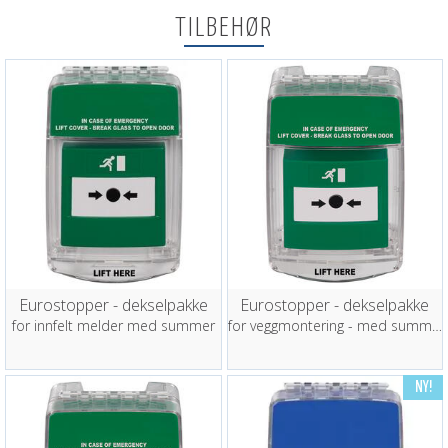
TILBEHØR
Eurostopper - dekselpakke
Eurostopper - dekselpakke
for innfelt melder med summer
for veggmontering - med summer