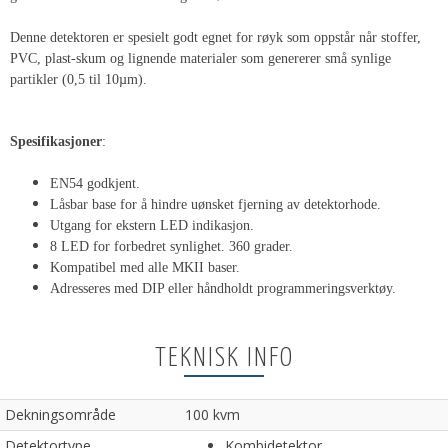
Denne detektoren er spesielt godt egnet for røyk som oppstår når stoffer,
PVC, plast-skum og lignende materialer som genererer små synlige
partikler (0,5 til 10
µm).
Spesifikasjoner
:
EN54 godkjent.
Låsbar base for å hindre uønsket fjerning av detektorhode.
Utgang for ekstern LED indikasjon.
8 LED for forbedret synlighet. 360 grader.
Kompatibel med alle MKII baser.
Adresseres med DIP eller håndholdt programmeringsverktøy.
TEKNISK INFO
Dekningsområde
100 kvm
Detektortype
Kombidetektor