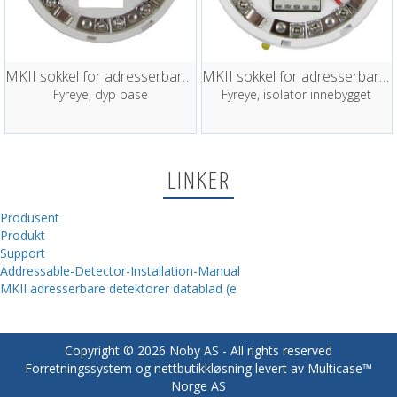
MKII sokkel for adresserbare detektorer
MKII sokkel for adresserbare detektorer
Fyreye, dyp base
Fyreye, isolator innebygget
LINKER
Produsent
Produkt
Support
Addressable-Detector-Installation-Manual
MKII adresserbare detektorer datablad (e
Copyright © 2026 Noby AS - All rights reserved
Forretningssystem
og
nettbutikkløsning
levert av
Multicase™
Norge AS