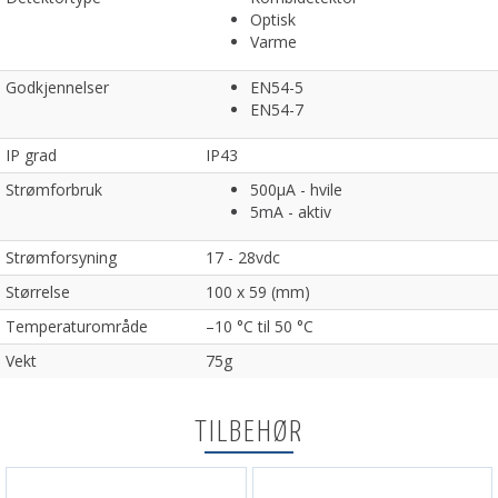
Optisk
Varme
Godkjennelser
EN54-5
EN54-7
IP grad
IP43
Strømforbruk
500µA - hvile
5mA - aktiv
Strømforsyning
17 - 28vdc
Størrelse
100 x 59 (mm)
Temperaturområde
–10 °C til 50 °C
Vekt
75g
TILBEHØR